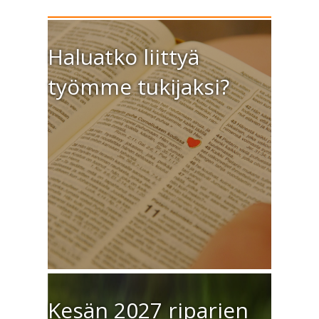
Haluatko liittyä
työmme tukijaksi?
Kesän 2027 riparien