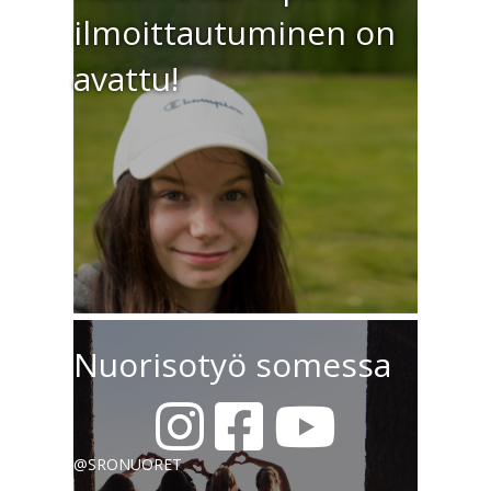
ilmoittautuminen on
avattu!
Nuorisotyö somessa
Instagram sronuoret
facebook sronuoret
Youtube sronuoret
@SRONUORET