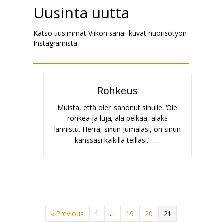
Uusinta uutta
Katso uusimmat Viikon sana -kuvat nuorisotyön
Instagramista.
Rohkeus
Muista, että olen sanonut sinulle: ‘Ole
rohkea ja luja, älä pelkää, äläkä
lannistu. Herra, sinun Jumalasi, on sinun
kanssasi kaikilla teilläsi.’ –…
« Previous
1
…
19
20
21