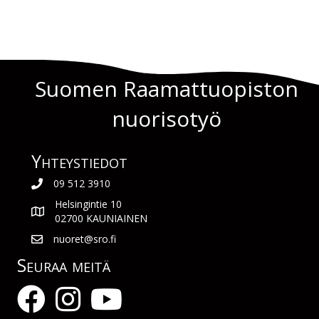
Suomen Raamattuopiston
nuorisotyö
Yhteys­tiedot
09 512 3910
Helsingintie 10
02700 KAUNIAINEN
nuoret@sro.fi
Seuraa meitä