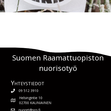
Suomen Raamattuopiston
nuorisotyö
Yhteys­tiedot
09 512 3910
Helsingintie 10
02700 KAUNIAINEN
nuoret@sro.fi