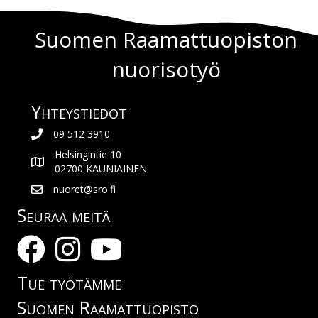
Suomen Raamattuopiston
nuorisotyö
Yhteys­tiedot
09 512 3910
Helsingintie 10
02700 KAUNIAINEN
nuoret@sro.fi
Seuraa meitä
Tue työtämme
Suomen Raamattuopisto