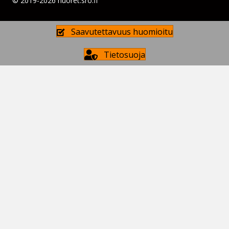
© 2019-2026 nuoret.sro.fi
Saavutettavuus huomioitu
Tietosuoja