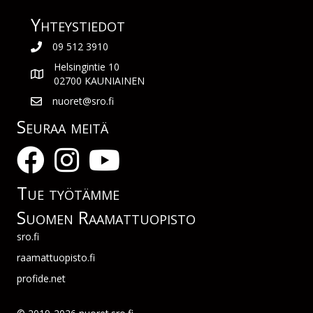
Yhteys­tiedot
09 512 3910
Helsingintie 10
02700 KAUNIAINEN
nuoret@sro.fi
Seuraa meitä
Tue työtämme
Suomen Raamattuopisto
sro.fi
raamattuopisto.fi
profide.net