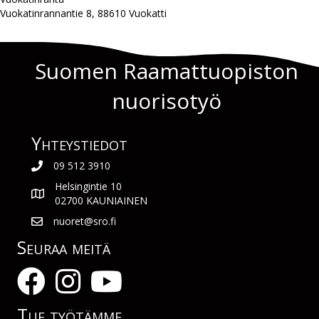
Vuokatinrannantie 8, 88610 Vuokatti
Suomen Raamattuopiston
nuorisotyö
Yhteys­tiedot
09 512 3910
Helsingintie 10
02700 KAUNIAINEN
nuoret@sro.fi
Seuraa meitä
Tue työtämme