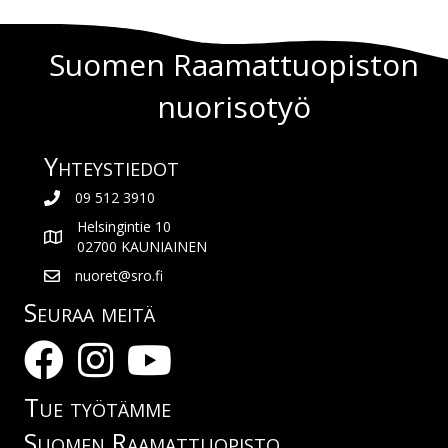
Suomen Raamattuopiston
nuorisotyö
Yhteys­tiedot
09 512 3910
Helsingintie 10
02700 KAUNIAINEN
nuoret@sro.fi
Seuraa meitä
Tue työtämme
Suomen Raamattuopisto