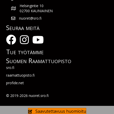
Helsingintie 10
02700 KAUNIAINEN
nuoret@sro.fi
Seuraa meitä
Tue työtämme
Suomen Raamattuopisto
sro.fi
raamattuopisto.fi
profide.net
© 2019-2026 nuoret.sro.fi
Saavutettavuus huomioitu