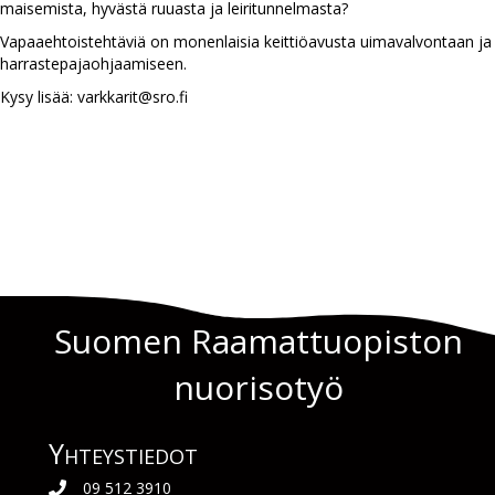
maisemista, hyvästä ruuasta ja leiritunnelmasta?
Vapaaehtoistehtäviä on monenlaisia keittiöavusta uimavalvontaan ja
harrastepajaohjaamiseen.
Kysy lisää: varkkarit@sro.fi
Suomen Raamattuopiston
nuorisotyö
Yhteys­tiedot
09 512 3910