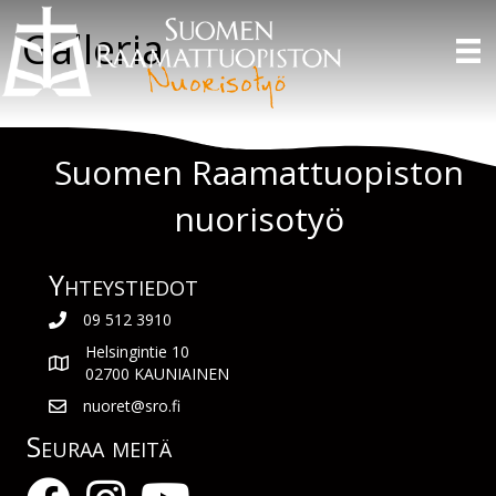
Galleria
Suomen Raamattuopiston
nuorisotyö
Yhteys­tiedot
09 512 3910
Helsingintie 10
02700 KAUNIAINEN
nuoret@sro.fi
Seuraa meitä