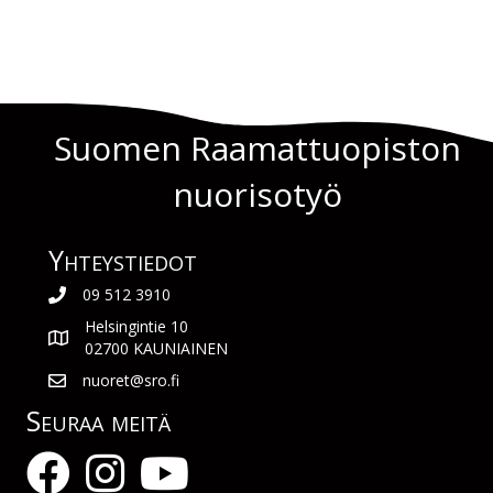
Suomen Raamattuopiston
nuorisotyö
Yhteys­tiedot
09 512 3910
Helsingintie 10
02700 KAUNIAINEN
nuoret@sro.fi
Seuraa meitä