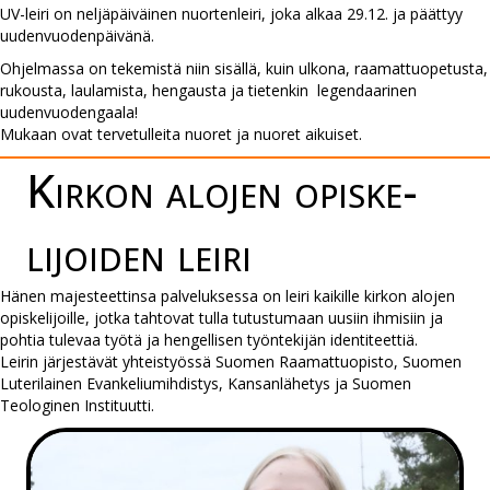
UV-leiri on neljäpäiväinen nuortenleiri, joka alkaa 29.12. ja päättyy
uudenvuodenpäivänä.
Ohjelmassa on tekemistä niin sisällä, kuin ulkona, raamattuopetusta,
rukousta, laulamista, hengausta ja tietenkin legendaarinen
uudenvuodengaala!
Mukaan ovat tervetulleita nuoret ja nuoret aikuiset.
Kirkon alojen opiske­
lijoiden leiri
Hänen majesteettinsa palveluksessa on leiri kaikille kirkon alojen
opiskelijoille, jotka tahtovat tulla tutustumaan uusiin ihmisiin ja
pohtia tulevaa työtä ja hengellisen työntekijän identiteettiä.
Leirin järjestävät yhteistyössä Suomen Raamattuopisto, Suomen
Luterilainen Evankeliumihdistys, Kansanlähetys ja Suomen
Teologinen Instituutti.