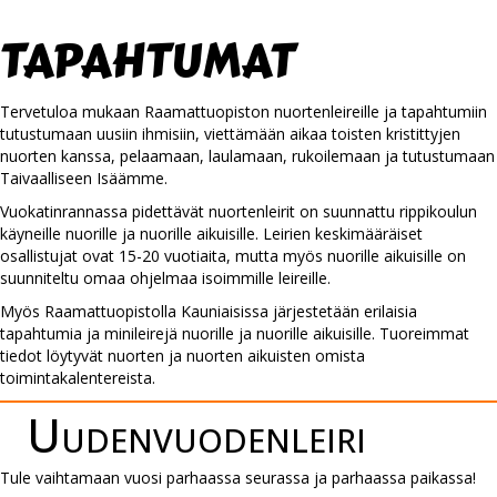
tapahtumat
Tervetuloa mukaan Raamattuopiston nuortenleireille ja tapahtumiin
tutustumaan uusiin ihmisiin, viettämään aikaa toisten kristittyjen
nuorten kanssa, pelaamaan, laulamaan, rukoilemaan ja tutustumaan
Taivaalliseen Isäämme.
Vuokatinrannassa pidettävät nuortenleirit on suunnattu rippikoulun
käyneille nuorille ja nuorille aikuisille. Leirien keskimääräiset
osallistujat ovat 15-20 vuotiaita, mutta myös nuorille aikuisille on
suunniteltu omaa ohjelmaa isoimmille leireille.
Myös Raamattuopistolla Kauniaisissa järjestetään erilaisia
tapahtumia ja minileirejä nuorille ja nuorille aikuisille. Tuoreimmat
tiedot löytyvät nuorten ja nuorten aikuisten omista
toimintakalentereista.
Uuden­vuoden­leiri
Tule vaihtamaan vuosi parhaassa seurassa ja parhaassa paikassa!