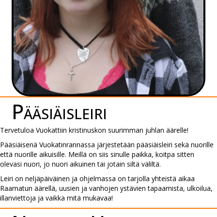
Pääsiäis­leiri
Tervetuloa Vuokattiin kristinuskon suurimman juhlan äärelle!
Pääsiäisenä Vuokatinrannassa järjestetään pääsiäisleiri sekä nuorille
että nuorille aikuisille. Meillä on siis sinulle paikka, koitpa sitten
olevasi nuori, jo nuori aikuinen tai jotain siltä väliltä.
Leiri on neljäpäiväinen ja ohjelmassa on tarjolla yhteistä aikaa
Raamatun äärellä, uusien ja vanhojen ystävien tapaamista, ulkoilua,
illanviettoja ja vaikka mitä mukavaa!