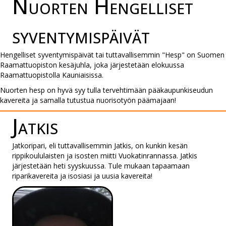
Nuorten Hengelliset
syventymis­päivät
Hengelliset syventymispäivät tai tuttavallisemmin "Hesp" on Suomen
Raamattuopiston kesäjuhla, joka järjestetään elokuussa
Raamattuopistolla Kauniaisissa.
Nuorten hesp on hyvä syy tulla tervehtimään pääkaupunkiseudun
kavereita ja samalla tutustua nuorisotyön päämajaan!
Jatkis
Jatkoripari, eli tuttavallisemmin Jatkis, on kunkin kesän
rippikoululaisten ja isosten miitti Vuokatinrannassa. Jatkis
järjestetään heti syyskuussa. Tule mukaan tapaamaan
riparikavereita ja isosiasi ja uusia kavereita!