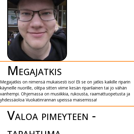
Megajatkis
Megajatkis on nimensä mukaisesti iso! Eli se on jatkis kaikille riparin
käyneille nuorille, olitpa sitten viime kesän riparilainen tai jo vähän
vanhempi. Ohjemassa on musiikkia, rukousta, raamattuopetusta ja
yhdessäoloa Vuokatinrannan upeissa maisemissa!
Valoa pi­mey­teen -
tapah­tuma