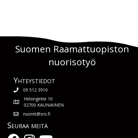
Suomen Raamattuopiston
nuorisotyö
Yhteys­tiedot
09 512 3910
Helsingintie 10
02700 KAUNIAINEN
nuoret@sro.fi
Seuraa meitä