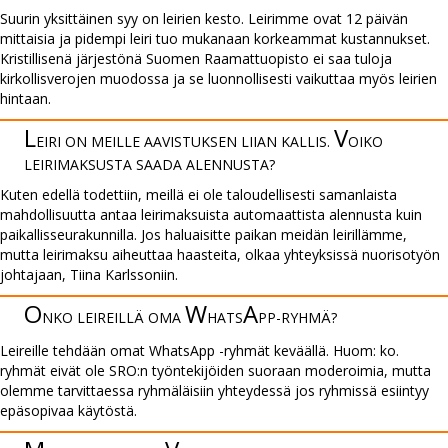
Suurin yksittäinen syy on leirien kesto. Leirimme ovat 12 päivän
mittaisia ja pidempi leiri tuo mukanaan korkeammat kustannukset.
Kristillisenä järjestönä Suomen Raamattuopisto ei saa tuloja
kirkollisverojen muodossa ja se luonnollisesti vaikuttaa myös leirien
hintaan.
L
V
EIRI ON MEILLE AAVIS­TUKSEN LIIAN KALLIS.
OIKO
LEIRI­MAK­SUS­TA SAADA ALEN­NUSTA?
Kuten edellä todettiin, meillä ei ole taloudellisesti samanlaista
mahdollisuutta antaa leirimaksuista automaattista alennusta kuin
paikallisseurakunnilla. Jos haluaisitte paikan meidän leirillämme,
mutta leirimaksu aiheuttaa haasteita, olkaa yhteyksissä nuorisotyön
johtajaan, Tiina Karlssoniin.
O
W
A
NKO LEIREILLÄ OMA
HATS
PP-­RYHMÄ?
Leireille tehdään omat WhatsApp -ryhmät keväällä. Huom: ko.
ryhmät eivät ole SRO:n työntekijöiden suoraan moderoimia, mutta
olemme tarvittaessa ryhmäläisiin yhteydessä jos ryhmissä esiintyy
epäsopivaa käytöstä.