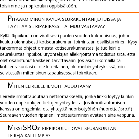
toisiimme ja rippikoulun oppisisältöön.
P
ITÄÄKÖ MINUN KÄYDÄ SEURA­KUNTANI JUTUISSA JA
TÄYTTÄÄ SE RIPARI­PASSI TAI MUU VASTAAVA?
Kyllä. Rippikoulu on virallisesti puolen vuoden kokonaisuus, johon
kuuluu olennaisesti kotiseurakunnan toimintaan osallistuminen. Kysy
tarkemmat ohjeet omasta kotiseurakunnastasi ja tuo leirille
seurakuntasi rippikoulutyöntekijän allekirjoittama todistus siitä, että
olet osallistunut kaikkeen tarvittavaan. Jos asut ulkomailla tai
kotiseurakuntasi ei ole luterilainen, ole meihin yhteyksissä, niin
selvitetään miten sinun tapauksessasi toimitaan.
M
ITEN LEIREILLE ILMOIT­TAUDU­TAAN?
Leireille ilmoittaudutaan nettilomakkeella, jonka linkki löytyy kunkin
vuoden rippikoulujen tietojen yhteydestä. Jos ilmoittautumisen
kanssa on ongelmia, ota yhteyttä nuorisotyöhön (nuoret(at)sro.fi)
Seuraavan vuoden riparien ilmoittautuminen avataan aina vappuna.
M
SRO
IKSI
:n RIPPI­KOULUT OVAT SEURA­KUNTANI
LEIREJÄ KAL­LIIM­PIA?