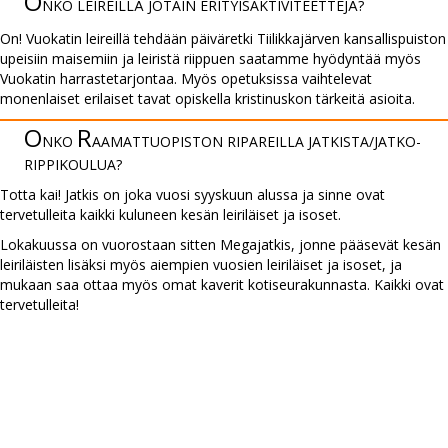
O
NKO LEIREILLÄ JOTAIN ERI­TYIS­AKTIVI­TEET­TEJÄ?
On! Vuokatin leireillä tehdään päiväretki Tiilikkajärven kansallispuiston
upeisiin maisemiin ja leiristä riippuen saatamme hyödyntää myös
Vuokatin harrastetarjontaa. Myös opetuksissa vaihtelevat
monenlaiset erilaiset tavat opiskella kristinuskon tärkeitä asioita.
O
R
NKO
AA­MATTU­OPIS­TON RIPA­REILLA JAT­KISTA­/­JATKO­
RIPPI­KOU­LUA?
Totta kai! Jatkis on joka vuosi syyskuun alussa ja sinne ovat
tervetulleita kaikki kuluneen kesän leiriläiset ja isoset.
Lokakuussa on vuorostaan sitten Megajatkis, jonne pääsevät kesän
leiriläisten lisäksi myös aiempien vuosien leiriläiset ja isoset, ja
mukaan saa ottaa myös omat kaverit kotiseurakunnasta. Kaikki ovat
tervetulleita!