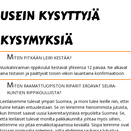
usein kysyttyjä
kysymyksiä
M
ITEN PITKÄÄN LEIRI KESTÄÄ?
Vuokatinrannan rippikoulut kestävät yhteensä 12 päivää. Ne alkavat
aina tiistaisin ja päättyvät toisen viikon lauantaina konfirmaatioon.
M
ITEN RAAMATTU­OPISTON RIPARIT EROAVAT SEURA­
KUNTIEN RIPPI­KOULUISTA?
Leiriläisemme tulevat ympäri Suomea, ja moni tulee leirille niin, ettei
tunne ketään entuudestaan. Se on leiriemme hienoimmista jutuista,
kun ihmiset saavat uusia kavereita/ystäviä eripuolelta Suomea. Se,
että leiriläiset tulevat monilta paikkakunnilta johtaa myös siihen,
ettemme voi pitää ennakkotapaamisia keväällä. Siispä leirimme ovat
tosiaan normaalia pidempiä, jotta ehdimme rauhassa tutustua