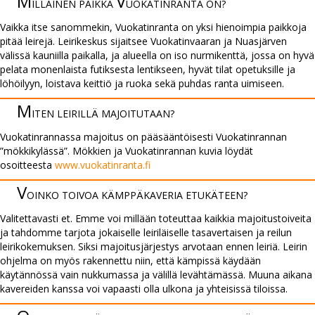
M
V
ILLAI­NEN PAIKKA
UO­KATIN­RANTA ON?
Vaikka itse sanommekin, Vuokatinranta on yksi hienoimpia paikkoja
pitää leirejä. Leirikeskus sijaitsee Vuokatinvaaran ja Nuasjärven
välissä kauniilla paikalla, ja alueella on iso nurmikenttä, jossa on hyvä
pelata monenlaista futiksesta lentikseen, hyvät tilat opetuksille ja
löhöilyyn, loistava keittiö ja ruoka sekä puhdas ranta uimiseen.
M
ITEN LEIRILLÄ MAJOI­TU­TAAN?
Vuokatinrannassa majoitus on pääsääntöisesti Vuokatinrannan
”mökkikylässä”. Mökkien ja Vuokatinrannan kuvia löydät
osoitteesta
www.vuokatinranta.fi
V
OINKO TOIVOA KÄMPPÄ­KAVERIA ETU­KÄTEEN?
Valitettavasti et. Emme voi millään toteuttaa kaikkia majoitustoiveita
ja tahdomme tarjota jokaiselle leiriläiselle tasavertaisen ja reilun
leirikokemuksen. Siksi majoitusjärjestys arvotaan ennen leiriä. Leirin
ohjelma on myös rakennettu niin, että kämpissä käydään
käytännössä vain nukkumassa ja välillä levähtämässä. Muuna aikana
kavereiden kanssa voi vapaasti olla ulkona ja yhteisissä tiloissa.