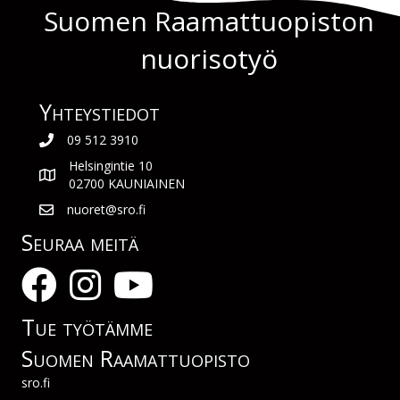
Suomen Raamattuopiston
nuorisotyö
Yhteys­tiedot
09 512 3910
Helsingintie 10
02700 KAUNIAINEN
nuoret@sro.fi
Seuraa meitä
Tue työtämme
Suomen Raamattuopisto
sro.fi