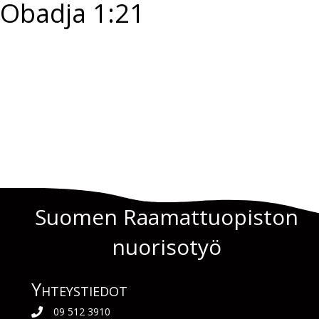
Obadja 1:21
Suomen Raamattuopiston
nuorisotyö
Yhteys­tiedot
09 512 3910