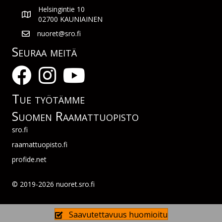
Helsingintie 10
02700 KAUNIAINEN
nuoret@sro.fi
Seuraa meitä
Tue työtämme
Suomen Raamattuopisto
sro.fi
raamattuopisto.fi
profide.net
© 2019-2026 nuoret.sro.fi
Saavutettavuus huomioitu