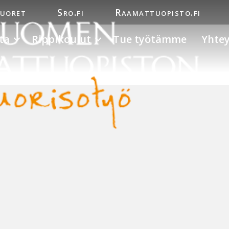
nuoret
Sro.fi
Raamattuopisto.fi
ta
Rippikoulut
Tue työtämme
Yhtey