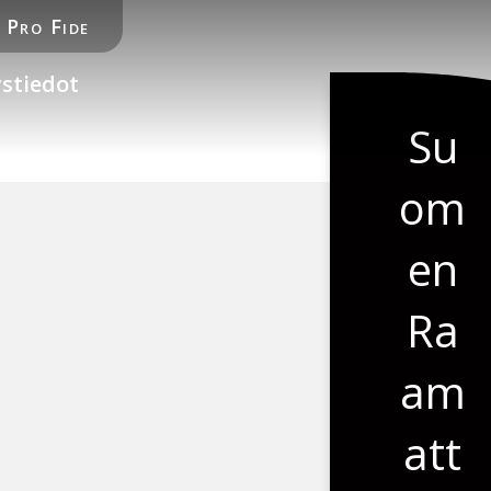
Pro Fide
stiedot
Su
om
en
Ra
am
att