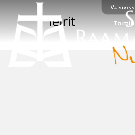
Varhais
leirit
Toimin