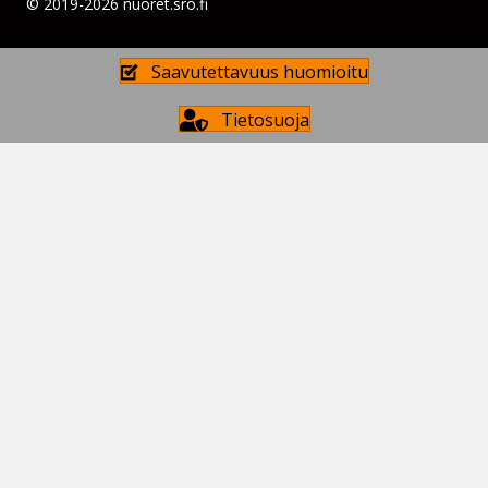
© 2019-2026 nuoret.sro.fi
Saavutettavuus huomioitu
Tietosuoja