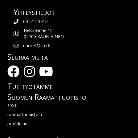
Yhteys­tiedot
09 512 3910
Helsingintie 10
02700 KAUNIAINEN
nuoret@sro.fi
Seuraa meitä
Tue työtämme
Suomen Raamattuopisto
sro.fi
raamattuopisto.fi
profide.net