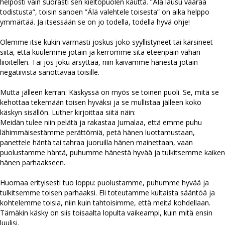
helposti vain suorasti sen kieltopuolen kautta. ”Älä lausu väärää
todistusta”, toisin sanoen ”Älä valehtele toisesta” on aika helppo
ymmärtää. Ja itsessään se on jo todella, todella hyvä ohje!
Olemme itse kukin varmasti joskus joko syyllistyneet tai kärsineet
siitä, että kuulemme jotain ja kerromme sitä eteenpäin vähän
liioitellen. Tai jos joku ärsyttää, niin kaivamme hänestä jotain
negatiivista sanottavaa toisille.
Mutta jälleen kerran: Käskyssä on myös se toinen puoli. Se, mitä se
kehottaa tekemään toisen hyväksi ja se mullistaa jälleen koko
käskyn sisällön. Luther kirjoittaa siitä näin:
Meidän tulee niin pelätä ja rakastaa Jumalaa, että emme puhu
lähimmäisestämme perättömiä, petä hänen luottamustaan,
panettele häntä tai tahraa juoruilla hänen mainettaan, vaan
puolustamme häntä, puhumme hänestä hyvää ja tulkitsemme kaiken
hänen parhaakseen.
Huomaa erityisesti tuo loppu: puolustamme, puhumme hyvää ja
tulkitsemme toisen parhaaksi. Eli toteutamme kultaista sääntöä ja
kohtelemme toisia, niin kuin tahtoisimme, että meitä kohdellaan.
Tämäkin käsky on siis toisaalta lopulta vaikeampi, kuin mitä ensin
luulisi.