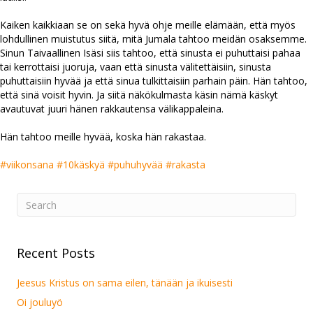
Kaiken kaikkiaan se on sekä hyvä ohje meille elämään, että myös
lohdullinen muistutus siitä, mitä Jumala tahtoo meidän osaksemme.
Sinun Taivaallinen Isäsi siis tahtoo, että sinusta ei puhuttaisi pahaa
tai kerrottaisi juoruja, vaan että sinusta välitettäisiin, sinusta
puhuttaisiin hyvää ja että sinua tulkittaisiin parhain päin. Hän tahtoo,
että sinä voisit hyvin. Ja siitä näkökulmasta käsin nämä käskyt
avautuvat juuri hänen rakkautensa välikappaleina.
Hän tahtoo meille hyvää, koska hän rakastaa.
#viikonsana
#10käskyä
#puhuhyvää
#rakasta
Recent Posts
Jeesus Kristus on sama eilen, tänään ja ikuisesti
Oi jouluyö