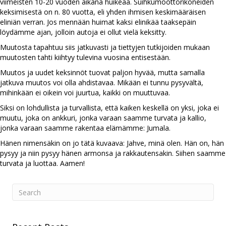
viimeisten 10-20 vuoden aikana huikeaa. Suihkumoottorikoneiden
keksimisestä on n. 80 vuotta, eli yhden ihmisen keskimääräisen
eliniän verran. Jos mennään huimat kaksi elinikää taaksepäin
löydämme ajan, jolloin autoja ei ollut vielä keksitty.
Muutosta tapahtuu siis jatkuvasti ja tiettyjen tutkijoiden mukaan
muutosten tahti kiihtyy tulevina vuosina entisestään.
Muutos ja uudet keksinnöt tuovat paljon hyvää, mutta samalla
jatkuva muutos voi olla ahdistavaa. Mikään ei tunnu pysyvältä,
mihinkään ei oikein voi juurtua, kaikki on muuttuvaa.
Siksi on lohdullista ja turvallista, että kaiken keskellä on yksi, joka ei
muutu, joka on ankkuri, jonka varaan saamme turvata ja kallio,
jonka varaan saamme rakentaa elämämme: Jumala.
Hänen nimensäkin on jo tätä kuvaava: Jahve, minä olen. Hän on, hän
pysyy ja niin pysyy hänen armonsa ja rakkautensakin. Siihen saamme
turvata ja luottaa. Aamen!