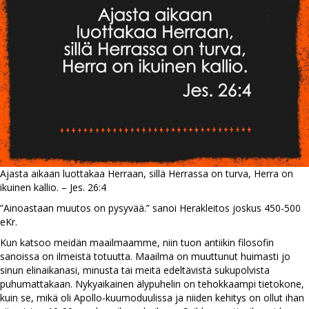
Ajasta aikaan luottakaa Herraan, sillä Herrassa on turva, Herra on
ikuinen kallio. – Jes. 26:4
”Ainoastaan muutos on pysyvää.” sanoi Herakleitos joskus 450-500
eKr.
Kun katsoo meidän maailmaamme, niin tuon antiikin filosofin
sanoissa on ilmeistä totuutta. Maailma on muuttunut huimasti jo
sinun elinaikanasi, minusta tai meitä edeltävistä sukupolvista
puhumattakaan. Nykyaikainen älypuhelin on tehokkaampi tietokone,
kuin se, mikä oli Apollo-kuumoduulissa ja niiden kehitys on ollut ihan