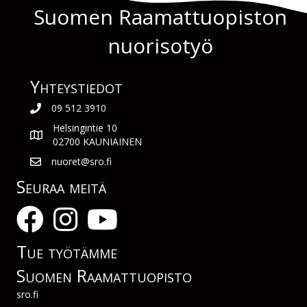
Suomen Raamattuopiston
nuorisotyö
Yhteys­tiedot
09 512 3910
Helsingintie 10
02700 KAUNIAINEN
nuoret@sro.fi
Seuraa meitä
Tue työtämme
Suomen Raamattuopisto
sro.fi