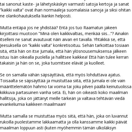
tai sanonut kaste- ja lähetyskäskyn varmasti satoja kertoja ja sanat
”kaikki valta” ovat ihan normaaleja suomalaisia sanoja ja siksi ohitan
ne olankohautuksella liiankin helposti.
Mutta entäpä jos ne yhdistää? Entä jos tuo Raamatun jakeen
kirjoittaisi muotoon ”Minä olen kaikkivaltias, menkää siis…”? Ainakin
itselleni ne sanat avautuvat näin aivan eri tavalla. Yhtäkkiä se, että
Jeesuksella on ”kaikki valta” konkretisoituu. Sehän tarkoittaa tosiaan
sitä, että hän on itse Jumala, että hän ylösnousemuksensa jälkeen
istuu Isän oikealla puolella ja hallitsee kaikkea! Että hän tulee kerran
takaisin ja hän on se, joka tuomitsee elävät ja kuolleet.
Se on samalla vähän säpsäyttävä, että myös lohduttava ajatus.
Toisaalta se säpsäyttää ja muistuttaa siitä, että Jumala ei ole vain
määrittelemätön hahmo tai voima tai joku pilven päällä keinutuolissa
kiikkuva partasuinen vanha setä. Ei, hän on oikeasti koko maailman
hallitsija, joka on jättänyt meille tärkeän ja valtava tehtävän viedä
evankeliumia kaikkeen maailmaan!
Mutta samalla se muistuttaa myös siitä, että hän, joka on luvannut
rukoilla puolestamme lakkaamatta ja olla kanssamme kaikki päivät
maailman loppuun asti (kuten myöhemmin tämän ulkoläksyn