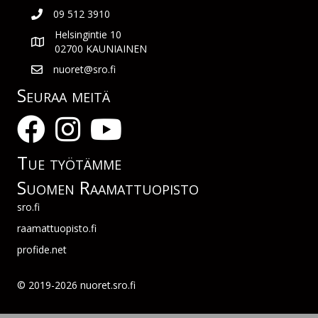
09 512 3910
Helsingintie 10
02700 KAUNIAINEN
nuoret@sro.fi
Seuraa meitä
Tue työtämme
Suomen Raamattuopisto
sro.fi
raamattuopisto.fi
profide.net
© 2019-2026 nuoret.sro.fi