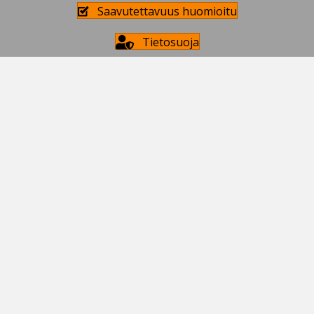
Saavutettavuus huomioitu
Tietosuoja