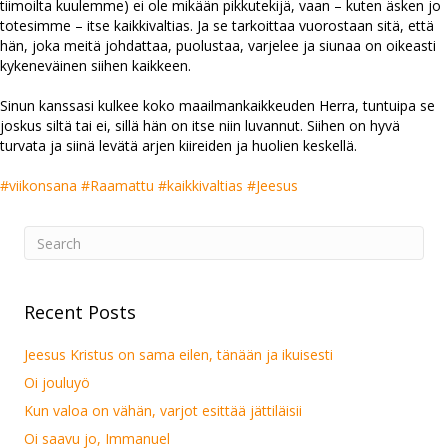
tiimoilta kuulemme) ei ole mikään pikkutekijä, vaan – kuten äsken jo
totesimme – itse kaikkivaltias. Ja se tarkoittaa vuorostaan sitä, että
hän, joka meitä johdattaa, puolustaa, varjelee ja siunaa on oikeasti
kykeneväinen siihen kaikkeen.
Sinun kanssasi kulkee koko maailmankaikkeuden Herra, tuntuipa se
joskus siltä tai ei, sillä hän on itse niin luvannut. Siihen on hyvä
turvata ja siinä levätä arjen kiireiden ja huolien keskellä.
#viikonsana
#Raamattu
#kaikkivaltias
#Jeesus
Recent Posts
Jeesus Kristus on sama eilen, tänään ja ikuisesti
Oi jouluyö
Kun valoa on vähän, varjot esittää jättiläisii
Oi saavu jo, Immanuel