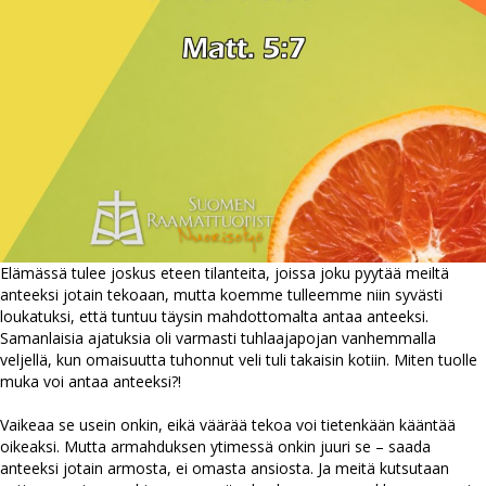
Elämässä tulee joskus eteen tilanteita, joissa joku pyytää meiltä
anteeksi jotain tekoaan, mutta koemme tulleemme niin syvästi
loukatuksi, että tuntuu täysin mahdottomalta antaa anteeksi.
Samanlaisia ajatuksia oli varmasti tuhlaajapojan vanhemmalla
veljellä, kun omaisuutta tuhonnut veli tuli takaisin kotiin. Miten tuolle
muka voi antaa anteeksi?!
Vaikeaa se usein onkin, eikä väärää tekoa voi tietenkään kääntää
oikeaksi. Mutta armahduksen ytimessä onkin juuri se – saada
anteeksi jotain armosta, ei omasta ansiosta. Ja meitä kutsutaan