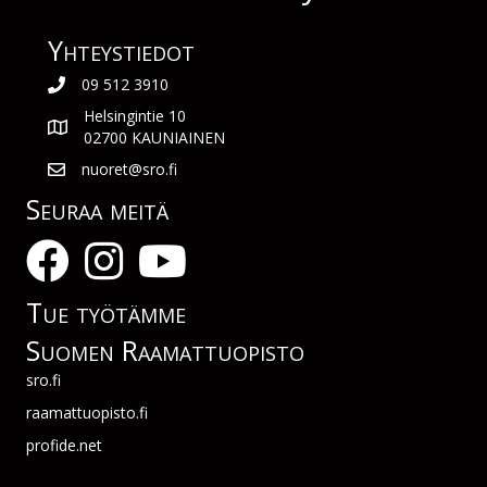
Yhteys­tiedot
09 512 3910
Helsingintie 10
02700 KAUNIAINEN
nuoret@sro.fi
Seuraa meitä
Tue työtämme
Suomen Raamattuopisto
sro.fi
raamattuopisto.fi
profide.net