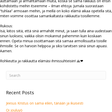
auttamaan ja armahtamaan muita, koska se sama rakkaus on ensin
kohdistettu meihin itseemme – ilman ehtoja. Jumala suorastaan
“tuhlaa” armoaan meihin, ja meillä on koko elämä aikaa opetella sitä,
miten voimme osoittaa samankaltaista rakkautta toisillemme.
Rukous:
Isä, kiitos siitä, että sinä armahdit minut, ja saan tulla aina uudestaan
sinun luoksesi, vaikka olisin mokannut pahemmin kuin koskaan
ennen. Opeta minua osoittamaan sitä samaa armollisuutta toisille
ihmisille. Se on harvoin helppoa ja siksi tarvitsen siinä sinun apuasi.
Aamen.
Rohkeutta ja rakkautta elämäsi ihmissuhteisiin! 🙏❤
Recent Posts
Jeesus Kristus on sama eilen, tänään ja ikuisesti
Oi jouluyö