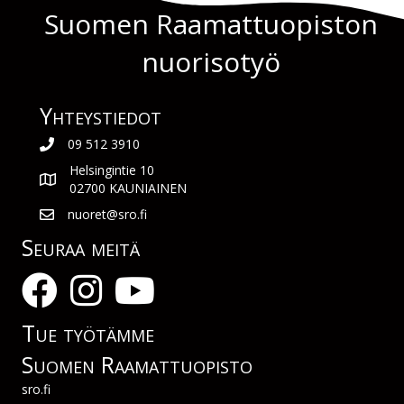
Suomen Raamattuopiston
nuorisotyö
Yhteys­tiedot
09 512 3910
Helsingintie 10
02700 KAUNIAINEN
nuoret@sro.fi
Seuraa meitä
Tue työtämme
Suomen Raamattuopisto
sro.fi