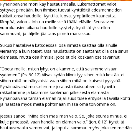
Pyhäinpäivänä moni käy hautausmaalla. Lukemattomat valot
syttyvät pimeään, kun ihmiset tuovat kynttilöitä edesmenneiden
rakkaittensa haudoille. Kynttilät luovat ympärilleen kauneutta,
lämpöä, valoa – lohtua meille vielä täällä eläville. Seuraavien
vuorokausien aikana haudoille sytytetyt kynttilät yksitellen
sammuvat, ja jäljelle jää taas pimeä marraskuu.
Sukusi hautakiveä katsoessasi osa nimistä saattaa olla sinulle
vieraampia kuin toiset. Osa haudatuista on saattanut olla osa sinun
elämääsi, mutta osa ihmisiä, joita et ole koskaan itse tavannut.
”Opeta meille, miten lyhyt on aikamme, että saisimme viisaan
sydämen.” (Ps. 90:12) Viisas sydän kiinnittyy siihen mikä kestää, ei
siihen mikä on näkyväistä vaan siihen mikä on ikuisesti pysyvää.
Pyhäinpäivänä muistelemme jo ajasta ikuisuuteen siirtyneitä
rakkaitamme ja kiitämme kuoleman jälkeisestä elämästä.
Pyhäinpäivänä tämän elämän rajallisuus tulee erityisellä tavalla kohti
ja haastaa myös meitä pohtimaan missä oma toivomme on.
Jeesus sanoo: ”Minä olen maailman valo. Se, joka seuraa minua, ei
kulje pimeässä, vaan hänellä on elämän valo.” (Joh. 8:12) Kynttilät
hautausmaalla sammuvat, ja lopulta sammuu myös jokaisen meidän