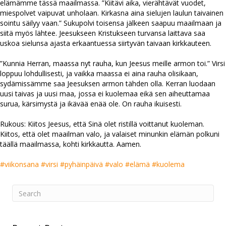
elämämme tässä maailmassa. ”Kiitävi aika, vierähtävät vuodet,
miespolvet vaipuvat unholaan. Kirkasna aina sielujen laulun taivainen
sointu säilyy vaan.” Sukupolvi toisensa jälkeen saapuu maailmaan ja
siitä myös lähtee. Jeesukseen Kristukseen turvansa laittava saa
uskoa sielunsa ajasta erkaantuessa siirtyvän taivaan kirkkauteen.
”Kunnia Herran, maassa nyt rauha, kun Jeesus meille armon toi.” Virsi
loppuu lohdullisesti, ja vaikka maassa ei aina rauha olisikaan,
sydämissämme saa Jeesuksen armon tähden olla. Kerran luodaan
uusi taivas ja uusi maa, jossa ei kuolemaa eikä sen aiheuttamaa
surua, kärsimystä ja ikävää enää ole. On rauha ikuisesti.
Rukous: Kiitos Jeesus, että Sinä olet ristillä voittanut kuoleman.
Kiitos, että olet maailman valo, ja valaiset minunkin elämän polkuni
täällä maailmassa, kohti kirkkautta. Aamen.
#viikonsana
#virsi
#pyhäinpäivä
#valo
#elämä
#kuolema