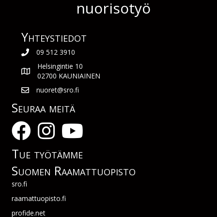
nuorisotyö
Yhteys­tiedot
09 512 3910
Helsingintie 10
02700 KAUNIAINEN
nuoret@sro.fi
Seuraa meitä
Tue työtämme
Suomen Raamattuopisto
sro.fi
raamattuopisto.fi
profide.net