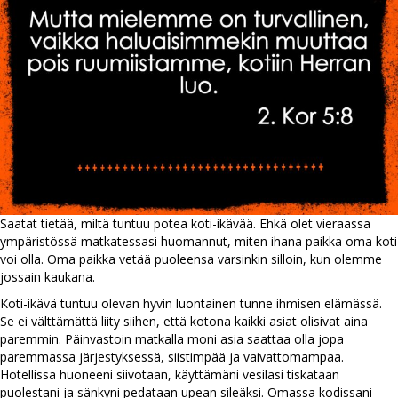
Saatat tietää, miltä tuntuu potea koti-ikävää. Ehkä olet vieraassa
ympäristössä matkatessasi huomannut, miten ihana paikka oma koti
voi olla. Oma paikka vetää puoleensa varsinkin silloin, kun olemme
jossain kaukana.
Koti-ikävä tuntuu olevan hyvin luontainen tunne ihmisen elämässä.
Se ei välttämättä liity siihen, että kotona kaikki asiat olisivat aina
paremmin. Päinvastoin matkalla moni asia saattaa olla jopa
paremmassa järjestyksessä, siistimpää ja vaivattomampaa.
Hotellissa huoneeni siivotaan, käyttämäni vesilasi tiskataan
puolestani ja sänkyni pedataan upean sileäksi. Omassa kodissani