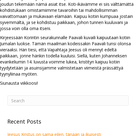
joudun tekemään nämä asiat itse. Koti-ikävämme ei siis välttämättä
kohdistukaan omistamiimme tavaroihin tai mahdollisimman
vaivattomaan ja mukavaan elämään. Kaipuu kotiin kumpuaa jostain
syvemmältä, ja se kohdistuu paikkaan, johon tunnen kuuluvani ja
jossa voin olla oma itseni.
Kirjeessään Korintin seurakunnalle Paavali kuvaili kaipuutaan kotiin
Jumalan luokse. Tämän maailman kodeissakin Paavali tunsi olonsa
vieraaksi. Hän tiesi, että Vapahtaja Jeesus oli mennyt edeltä
paikkaan, jonne hänkin todella kuuluisi. Siellä, kuten Johanneksen
evankeliumin 14. luvusta voimme lukea, kristityn kaipuu kotiin
tyydytetään ja asuinsijamme valmistetaan viimeistä prässättyä
tyynyliinaa myöten.
Siunausta viikkoosi!
Recent Posts
Jeesus Kristus on sama eilen, tänään ja ikuisesti