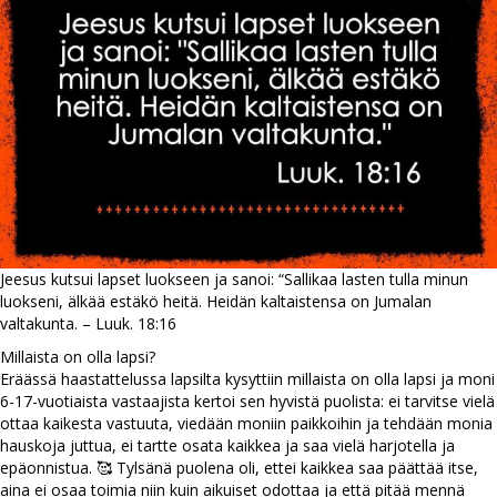
Jeesus kutsui lapset luokseen ja sanoi: “Sallikaa lasten tulla minun
luokseni, älkää estäkö heitä. Heidän kaltaistensa on Jumalan
valtakunta. – Luuk. 18:16
Millaista on olla lapsi?
Eräässä haastattelussa lapsilta kysyttiin millaista on olla lapsi ja moni
6-17-vuotiaista vastaajista kertoi sen hyvistä puolista: ei tarvitse vielä
ottaa kaikesta vastuuta, viedään moniin paikkoihin ja tehdään monia
hauskoja juttua, ei tartte osata kaikkea ja saa vielä harjotella ja
epäonnistua. 🥰 Tylsänä puolena oli, ettei kaikkea saa päättää itse,
aina ei osaa toimia niin kuin aikuiset odottaa ja että pitää mennä