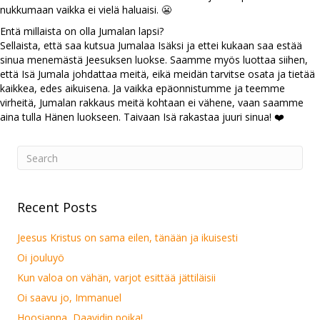
nukkumaan vaikka ei vielä haluaisi. 😬
Entä millaista on olla Jumalan lapsi?
Sellaista, että saa kutsua Jumalaa Isäksi ja ettei kukaan saa estää
sinua menemästä Jeesuksen luokse. Saamme myös luottaa siihen,
että Isä Jumala johdattaa meitä, eikä meidän tarvitse osata ja tietää
kaikkea, edes aikuisena. Ja vaikka epäonnistumme ja teemme
virheitä, Jumalan rakkaus meitä kohtaan ei vähene, vaan saamme
aina tulla Hänen luokseen. Taivaan Isä rakastaa juuri sinua! ❤️
Recent Posts
Jeesus Kristus on sama eilen, tänään ja ikuisesti
Oi jouluyö
Kun valoa on vähän, varjot esittää jättiläisii
Oi saavu jo, Immanuel
Hoosianna, Daavidin poika!