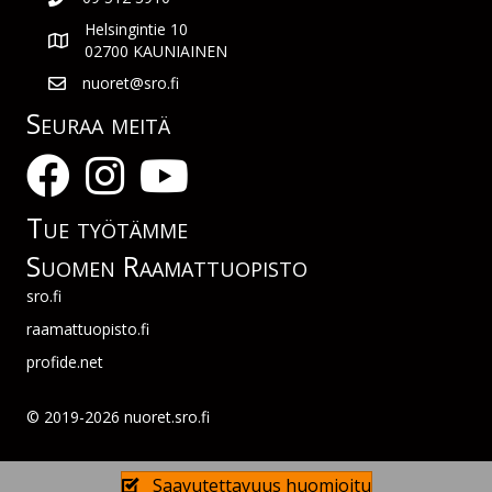
Helsingintie 10
02700 KAUNIAINEN
nuoret@sro.fi
Seuraa meitä
Tue työtämme
Suomen Raamattuopisto
sro.fi
raamattuopisto.fi
profide.net
© 2019-2026 nuoret.sro.fi
Saavutettavuus huomioitu