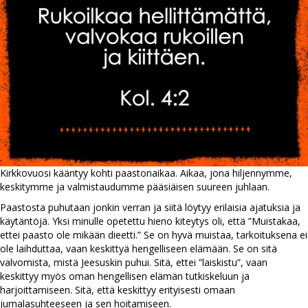
Kirkkovuosi kääntyy kohti paastonaikaa. Aikaa, jona hiljennymme,
keskitymme ja valmistaudumme pääsiäisen suureen juhlaan.
Paastosta puhutaan jonkin verran ja siitä löytyy erilaisia ajatuksia ja
käytäntöjä. Yksi minulle opetettu hieno kiteytys oli, että ”Muistakaa,
ettei paasto ole mikään dieetti.” Se on hyvä muistaa, tarkoituksena ei
ole laihduttaa, vaan keskittyä hengelliseen elämään. Se on sitä
valvomista, mistä Jeesuskin puhui. Sitä, ettei ”laiskistu”, vaan
keskittyy myös oman hengellisen elämän tutkiskeluun ja
harjoittamiseen. Sitä, että keskittyy erityisesti omaan
jumalasuhteeseen ja sen hoitamiseen.