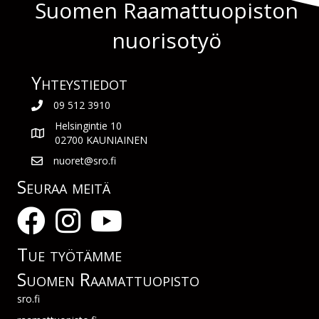
Suomen Raamattuopiston
nuorisotyö
Yhteys­tiedot
09 512 3910
Helsingintie 10
02700 KAUNIAINEN
nuoret@sro.fi
Seuraa meitä
Tue työtämme
Suomen Raamattuopisto
sro.fi