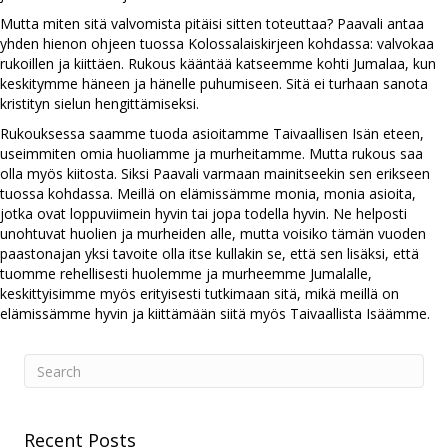
Mutta miten sitä valvomista pitäisi sitten toteuttaa? Paavali antaa
yhden hienon ohjeen tuossa Kolossalaiskirjeen kohdassa: valvokaa
rukoillen ja kiittäen. Rukous kääntää katseemme kohti Jumalaa, kun
keskitymme häneen ja hänelle puhumiseen. Sitä ei turhaan sanota
kristityn sielun hengittämiseksi.
Rukouksessa saamme tuoda asioitamme Taivaallisen Isän eteen,
useimmiten omia huoliamme ja murheitamme. Mutta rukous saa
olla myös kiitosta. Siksi Paavali varmaan mainitseekin sen erikseen
tuossa kohdassa. Meillä on elämissämme monia, monia asioita,
jotka ovat loppuviimein hyvin tai jopa todella hyvin. Ne helposti
unohtuvat huolien ja murheiden alle, mutta voisiko tämän vuoden
paastonajan yksi tavoite olla itse kullakin se, että sen lisäksi, että
tuomme rehellisesti huolemme ja murheemme Jumalalle,
keskittyisimme myös erityisesti tutkimaan sitä, mikä meillä on
elämissämme hyvin ja kiittämään siitä myös Taivaallista Isäämme.
Recent Posts