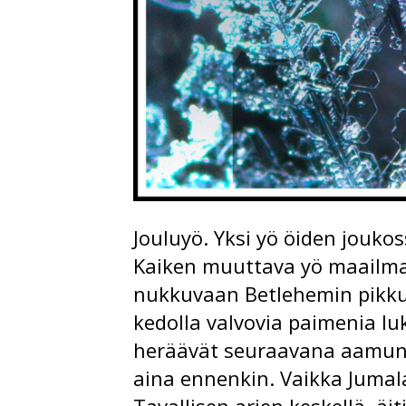
Jouluyö. Yksi yö öiden joukos
Kaiken muuttava yö maailma
nukkuvaan Betlehemin pikkuk
kedolla valvovia paimenia l
heräävät seuraavana aamuna
aina ennenkin. Vaikka Jumala