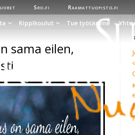
nuoret
Sro.fi
Raamattuopisto.fi
ta
Rippikoulut
Tue työtämme
Yhtey
on sama eilen,
sti
e