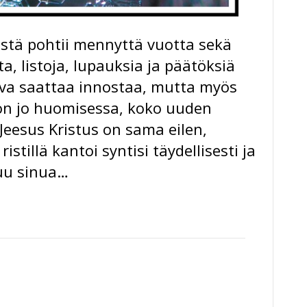
stä pohtii mennyttä vuotta sekä
ita, listoja, lupauksia ja päätöksiä
eva saattaa innostaa, mutta myös
 on jo huomisessa, koko uuden
Jeesus Kristus on sama eilen,
istillä kantoi syntisi täydellisesti ja
suu sinua…