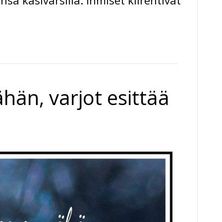
insä käsivarsilla. Ihmiset kiirehtivät
hän, varjot esittää