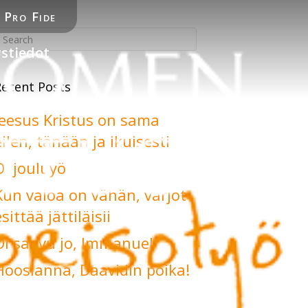
Pro Fide
stiedot
Recent Posts
Jeesus Kristus on sama
eilen, tänään ja ikuisesti
Oi jouluyö
Kun valoa on vähän, varjot
sittää jättiläisii
Oi saavu jo, Immanuel
Hoosianna, Daavidin poika!