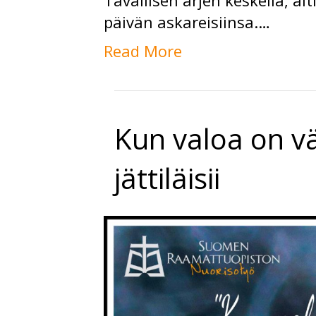
Tavallisen arjen keskellä, äit
päivän askareisiinsa.…
Read More
Kun valoa on vä
jättiläisii