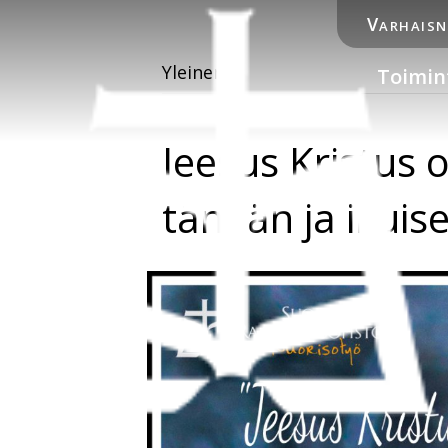
Varhais
Yleinen
Toimin
Jeesus Kristus 
tänään ja ikuise