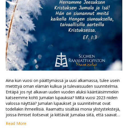
Aina kun vuosi on päättymässä ja uusi alkamassa, tulee usein
mietittyä oman elämän kulkua ja tulevaisuuden suunnitelmia.
Entäpä jos nyt alkavan uuden vuoden aluksi kääntäisimmekin
katseemme kohti Jumalan lupauksia? Miltä vuosi 2023 niiden
valossa näyttää? Jumalan lupaukset ja suunnitelmat ovat
todellakin ihmeellisiä. Raamattu sisältää monia ylistystekstejä,
joissa ihmiset iloitsevat ja kiittävät Jumalaa siitä, että saavat…
Read More