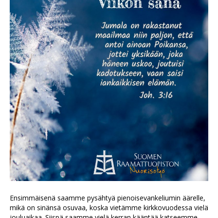
Ensimmäisenä saamme pysähtyä pienoisevankeliumin äärelle,
mikä on sinänsä osuvaa, koska vietämme kirkkovuodessa vielä
jouluaikaa. Siispä saamme vielä kerran kääntää katseemme