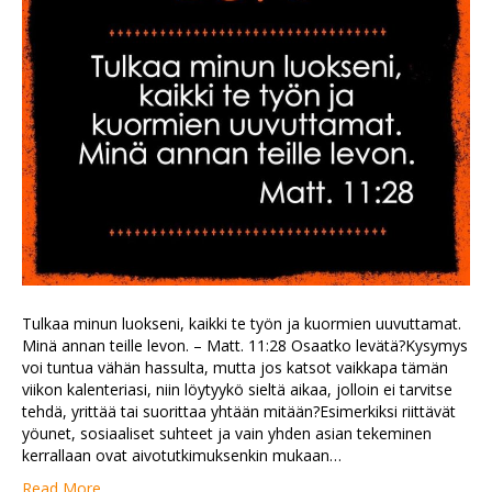
Tulkaa minun luokseni, kaikki te työn ja kuormien uuvuttamat.
Minä annan teille levon. – Matt. 11:28 Osaatko levätä?Kysymys
voi tuntua vähän hassulta, mutta jos katsot vaikkapa tämän
viikon kalenteriasi, niin löytyykö sieltä aikaa, jolloin ei tarvitse
tehdä, yrittää tai suorittaa yhtään mitään?Esimerkiksi riittävät
yöunet, sosiaaliset suhteet ja vain yhden asian tekeminen
kerrallaan ovat aivotutkimuksenkin mukaan…
Read More