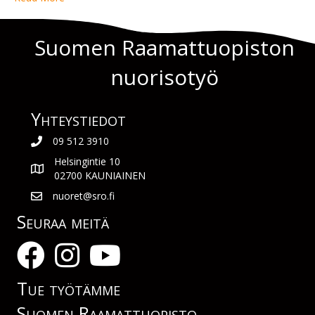
Suomen Raamattuopiston
nuorisotyö
Yhteys­tiedot
09 512 3910
Helsingintie 10
02700 KAUNIAINEN
nuoret@sro.fi
Seuraa meitä
Tue työtämme
Suomen Raamattuopisto