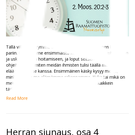
Tällä viikolla siirrymme ulkoläksysarjassa Kymmenen käskyn
pariin. Niistä kolme ensimmäistä keskittyvät jumalasuhteeseen
ja uskonelämän hoitamiseen, ja loput seitsemän antavat
ohjeita siihen, miten meidän ihmisten tulisi täällä maan päällä
elää toistemme kanssa. Ensimmäinen käsky kysyy meiltä,
minkä varaan me elämämme rakennamme. Kuka tai mikä on
meidän jumalamme? Mikä on meille elämässä kaikkein
tärkeintä ja mihin turvaamme…
Read More
Herran siunaus, osa 4